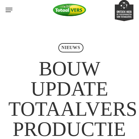
Skip
Menu
Menu
to
search
main
content
NIEUWS
BOUW
UPDATE
TOTAALVERS
PRODUCTIE