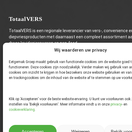
TotaalVERS
TotaalVERS is een regionale leverancier van vers-, convenience e
diepvriesproducten met daarnaast een compleet assortiment a
droge kruidenierswaren en non-food.
Wij waarderen uw privacy
Eetgemak Groep maakt gebruik van functionele cookies om de website goed t
functioneren. Deze cookies zijn noodzakelijk. Verder maken wij gebruik van a
cookies om inzicht te krijgen in hoe bezoekers onze website gebruiken en van
en trackingcookies om de inhoud van de website af te stemmen op uw voorke
Klik op ‘Accepteren’ voor de beste website-ervaring. U kunt uw voorkeuren ook 
instellen via ‘Bekijk voorkeuren’. Meer informatie vindt u in onze
privacy
- en
cookieverklaring
.
Accepteren
Weigeren
Bekijk voo