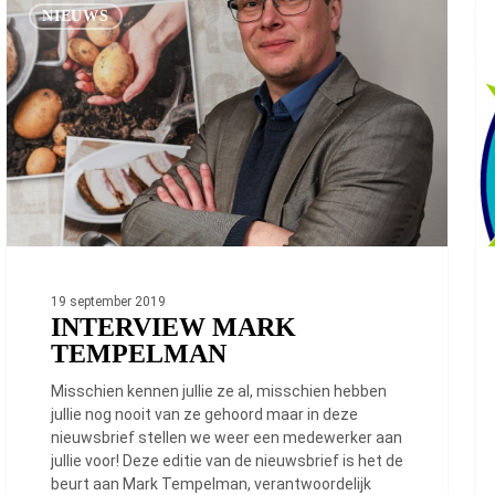
Mark
pr
NIEUWS
Tempelman
va
M
19 september 2019
INTERVIEW MARK
TEMPELMAN
Misschien kennen jullie ze al, misschien hebben
jullie nog nooit van ze gehoord maar in deze
nieuwsbrief stellen we weer een medewerker aan
jullie voor! Deze editie van de nieuwsbrief is het de
beurt aan Mark Tempelman, verantwoordelijk