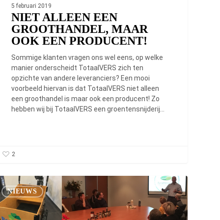
5 februari 2019
NIET ALLEEN EEN
GROOTHANDEL, MAAR
OOK EEN PRODUCENT!
Sommige klanten vragen ons wel eens, op welke
manier onderscheidt TotaalVERS zich ten
opzichte van andere leveranciers? Een mooi
voorbeeld hiervan is dat TotaalVERS niet alleen
een groothandel is maar ook een producent! Zo
hebben wij bij TotaalVERS een groentensnijderij…
2
taalVERS
zoekt
NIEUWS
ferman