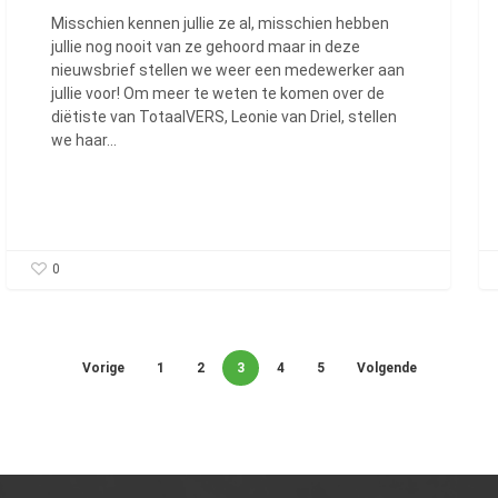
Misschien kennen jullie ze al, misschien hebben
jullie nog nooit van ze gehoord maar in deze
nieuwsbrief stellen we weer een medewerker aan
jullie voor! Om meer te weten te komen over de
diëtiste van TotaalVERS, Leonie van Driel, stellen
we haar…
0
Vorige
1
2
3
4
5
Volgende