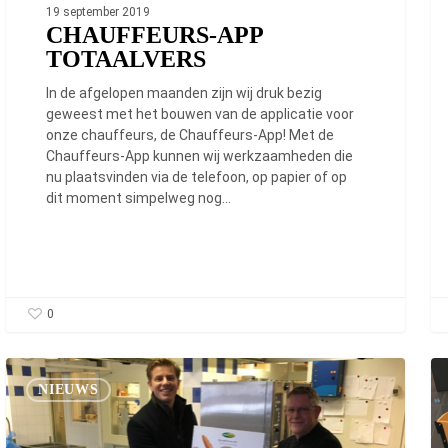
19 september 2019
CHAUFFEURS-APP
TOTAALVERS
In de afgelopen maanden zijn wij druk bezig
geweest met het bouwen van de applicatie voor
onze chauffeurs, de Chauffeurs-App! Met de
Chauffeurs-App kunnen wij werkzaamheden die
nu plaatsvinden via de telefoon, op papier of op
dit moment simpelweg nog…
0
Klanten
To
van
be
NIEUWS
TotaalVERS
Of
beoordelen
en