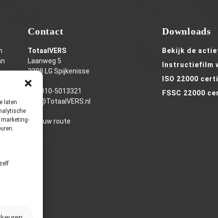
Contact
Downloads
n
TotaalVERS
Bekijk de acti
an
Laanweg 5
Instructiefilm
3208 LG Spijkenisse
ISO 22000 cert
Tel:
010-5013321
FSSC 22000 cer
info@TotaalVERS.nl
e laten
nalytische
 marketing-
Plan uw route
uren.
zelf
rkeuren