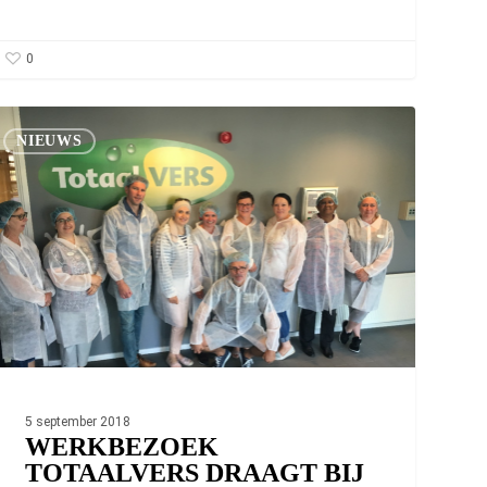
0
rkbezoek
taalVERS
NIEUWS
aagt
n
nnis
dewerkers
5 september 2018
WERKBEZOEK
TOTAALVERS DRAAGT BIJ