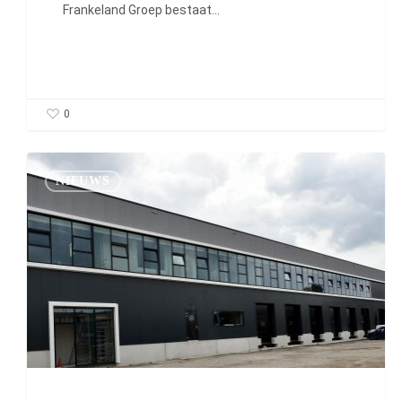
Frankeland Groep bestaat…
0
Nieuwbouw
van
NIEUWS
TotaalVERS