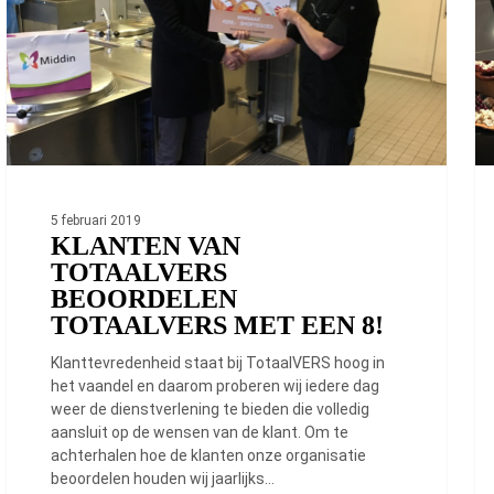
TotaalVERS
Bo
met
me
een
ha
8!
kl
5 februari 2019
KLANTEN VAN
TOTAALVERS
BEOORDELEN
TOTAALVERS MET EEN 8!
Klanttevredenheid staat bij TotaalVERS hoog in
het vaandel en daarom proberen wij iedere dag
weer de dienstverlening te bieden die volledig
aansluit op de wensen van de klant. Om te
achterhalen hoe de klanten onze organisatie
beoordelen houden wij jaarlijks…