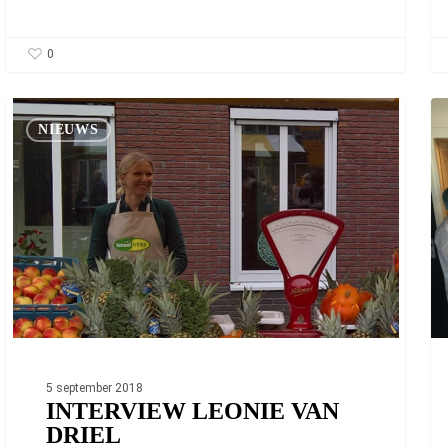
0
Interview Leonie
We
van
To
NIEUWS
Driel
dr
bij
aa
ke
me
5 september 2018
INTERVIEW LEONIE VAN
DRIEL